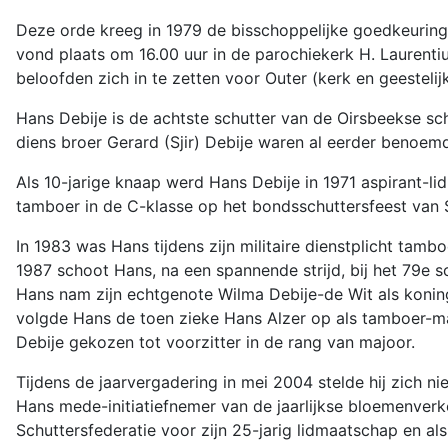
Deze orde kreeg in 1979 de bisschoppelijke goedkeuring 
vond plaats om 16.00 uur in de parochiekerk H. Laurenti
beloofden zich in te zetten voor Outer (kerk en geestelij
Hans Debije is de achtste schutter van de Oirsbeekse schut
diens broer Gerard (Sjir) Debije waren al eerder benoemd
Als 10-jarige knaap werd Hans Debije in 1971 aspirant-lid
tamboer in de C-klasse op het bondsschuttersfeest van S
In 1983 was Hans tijdens zijn militaire dienstplicht tam
1987 schoot Hans, na een spannende strijd, bij het 79e s
Hans nam zijn echtgenote Wilma Debije-de Wit als koning
volgde Hans de toen zieke Hans Alzer op als tamboer-maj
Debije gekozen tot voorzitter in de rang van majoor.
Tijdens de jaarvergadering in mei 2004 stelde hij zich nie
Hans mede-initiatiefnemer van de jaarlijkse bloemenver
Schuttersfederatie voor zijn 25-jarig lidmaatschap en als