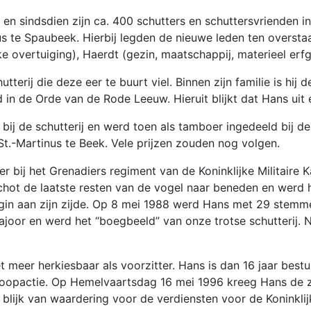
en sindsdien zijn ca. 400 schutters en schuttersvrienden 
us te Spaubeek. Hierbij legden de nieuwe leden ten overst
ke overtuiging), Haerdt (gezin, maatschappij, materieel erfg
terij die deze eer te buurt viel. Binnen zijn familie is hij 
 in de Orde van de Rode Leeuw. Hieruit blijkt dat Hans uit 
 bij de schutterij en werd toen als tamboer ingedeeld bij de
t.-Martinus te Beek. Vele prijzen zouden nog volgen.
boer bij het Grenadiers regiment van de Koninklijke Milita
chot de laatste resten van de vogel naar beneden en werd hi
in aan zijn zijde. Op 8 mei 1988 werd Hans met 29 stemmen
oor en werd het “boegbeeld” van onze trotse schutterij. N
t meer herkiesbaar als voorzitter. Hans is dan 16 jaar bestu
koopactie. Op Hemelvaartsdag 16 mei 1996 kreeg Hans de z
 blijk van waardering voor de verdiensten voor de Koninklij