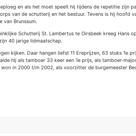
tieploeg en als het moet speelt hij tijdens de repetitie zijn
rps van de schutterij en het bestuur. Tevens is hij hoofd
te van Brunssum.
ninklijke Schutterij St. Lambertus te Oirsbeek kreeg Hans
ijn 40 jarige lidmaatschap.
 kijken. Daar hangen liefst 11 Ereprijzen, 63 stuks 1e prij
aalde hij als tamboer 33 keer een 1e prijs, als tamboer-majoo
ans won in 2000 t/m 2002, als voorzitter de burgemeester B