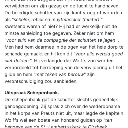
verwijderen om zijn gezag en de tucht te handhaven.
De beledigde schutter van zijn kant vroeg of woorden
als "
schelm, rebell en muytmaecker (muiter)
"
kwetsend waren of niet? Hij had er werkelijk niet de
minste aanleiding toe gegeven. Zeker niet om hem
"
voor sulx van de compagnie der schutten te jagen
".
Men had hem daarmee in de ogen van het hele dorp te
schande gemaakt en hij kon dit "
voor alle wereld goed
niet dulden
". Hij verlangde dat Wolffs zou worden
veroordeeld tot herroeping van de verwijdering uit het
gilde en hem "
met teken van berouw
" zijn
verontschuldiging zou aanbieden.
Uitspraak Schepenbank.
De schepenbank gaf de schutter slechts gedeeltelijk
genoegdoening. Zij sprak zich over de wederopname
in het korps van Preuts niet uit, maar legde de kapitein
Wolffs wel een boete van honderd gulden op "
ten
behoeve van de St.-Lambertuskerk te Oirsbeek
",