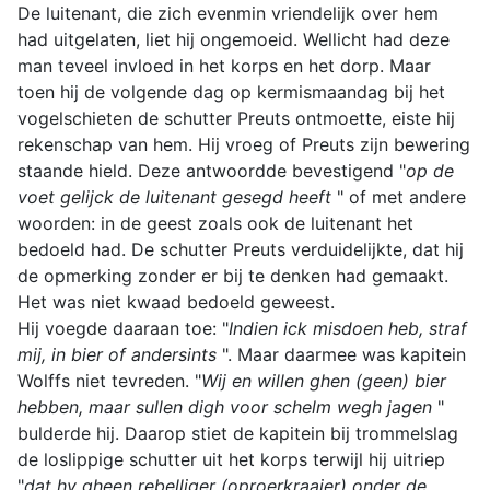
De luitenant, die zich evenmin vriendelijk over hem
had uitgelaten, liet hij ongemoeid. Wellicht had deze
man teveel invloed in het korps en het dorp. Maar
toen hij de volgende dag op kermismaandag bij het
vogelschieten de schutter Preuts ontmoette, eiste hij
rekenschap van hem. Hij vroeg of Preuts zijn bewering
staande hield. Deze antwoordde bevestigend "
op de
voet gelijck de luitenant gesegd heeft
" of met andere
woorden: in de geest zoals ook de luitenant het
bedoeld had. De schutter Preuts verduidelijkte, dat hij
de opmerking zonder er bij te denken had gemaakt.
Het was niet kwaad bedoeld geweest.
Hij voegde daaraan toe: "
Indien ick misdoen heb, straf
mij, in bier of andersints
". Maar daarmee was kapitein
Wolffs niet tevreden. "
Wij en willen ghen (geen) bier
hebben, maar sullen digh voor schelm wegh jagen
"
bulderde hij. Daarop stiet de kapitein bij trommelslag
de loslippige schutter uit het korps terwijl hij uitriep
"
dat hy gheen rebelliger (oproerkraaier) onder de