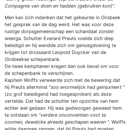
Compagnie van doen en hadden (gebruiken kon)"
.
Men kan zich indenken dat het gebeurde in Oirsbeek
het gesprek van de dag werd. Het was voor deze
rustige dorpsgemeenschap een schandaal zonder
weerga. Schutter Everard Preuts voelde zich diep
beledigd en hij wendde zich om genoegdoening te
krijgen tot drossaard Leopold Duycker van de
Oirsbeekse schepenbank.
De twee kemphanen kregen dan ook bevel om voor
de schepenbank te verschijnen.
Kapitein Wolffs verweerde zich met de bewering dat
hij Preuts allerminst "
soo enormelijck had geinjurieert
"
(zo grof beledigend had toegesproken) als deze
vertelde. Dat had de schutter ten opzichte van hem
echter wel gedaan. Hij was gedwongen geweest hem
te ontslaan om "
verdere onconventien voot te
coomen, dewelcke alreeds geschapen waeren
". Wolffs
wilde daarmee zeggen, dat hij Preuts had moeten